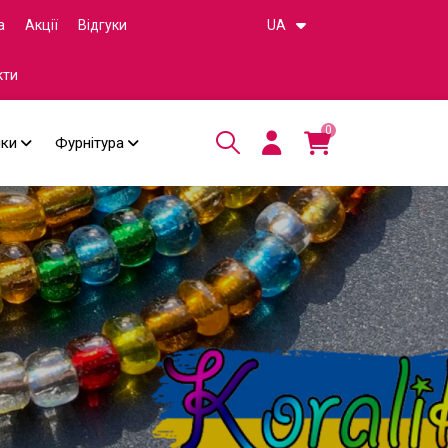
а
Акції
Відгуки
UA
кти
0
чки
Фурнітура