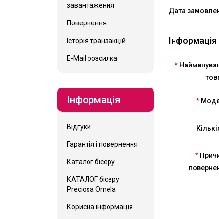
завантаження
Дата замовле
Повернення
Інформація
Історія транзакцій
E-Mail розсилка
Найменува
тов
Інформація
Мод
Відгуки
Кількі
Гарантія і повернення
Прич
Каталог бісеру
поверне
КАТАЛОГ бісеру
Preciosa Ornela
Корисна інформація