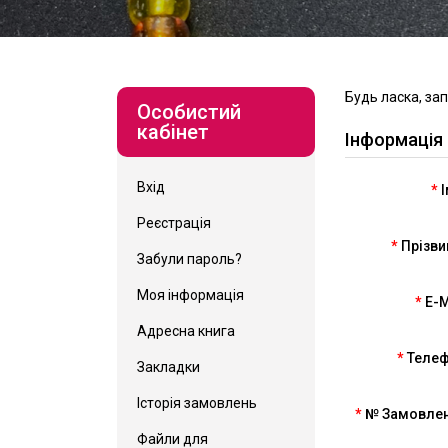
Будь ласка, за
Особистий
кабінет
Інформація
Вхід
І
Реєстрація
Прізв
Забули пароль?
Моя інформація
E-M
Адресна книга
Теле
Закладки
Історія замовлень
№ Замовле
Файли для