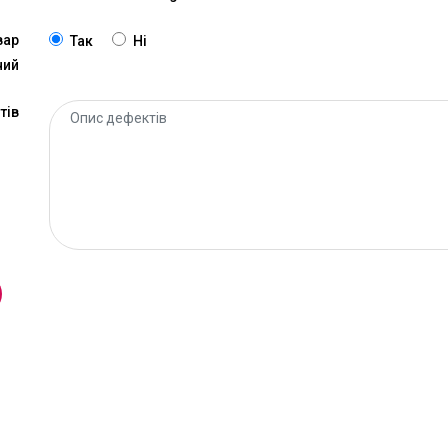
вар
Так
Ні
ний
тів