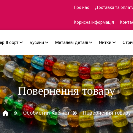
Про нас
Доставка та оплат
Корисна інформація
Конта
ер II сорт
Бусини
Металеві деталі
Нитки
Стрі
Повернення товару
Особистий Кабінет
Повернення товару