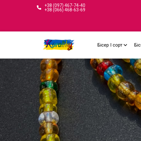
+38 (097) 467-74-40
+38 (066) 468-63-69
Бісер I сорт
Біс