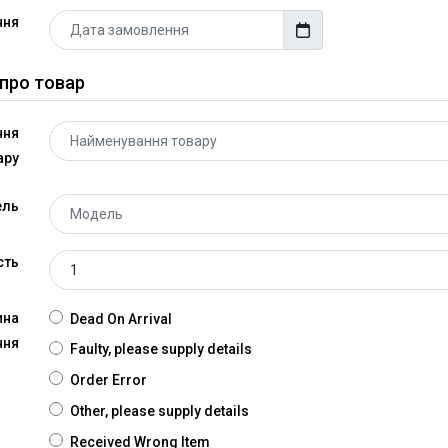
ння
 про товар
ння
ару
ель
сть
ина
Dead On Arrival
ння
Faulty, please supply details
Order Error
Other, please supply details
Received Wrong Item