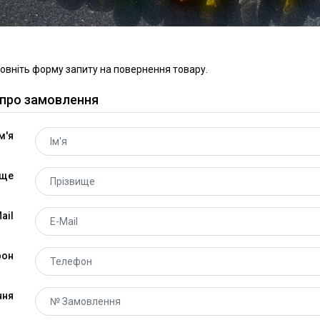
повніть форму запиту на повернення товару.
 про замовлення
м'я
ище
ail
фон
ння