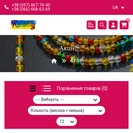
+38 (097) 467-74-40
UA
+38 (066) 468-63-69
0
Акції
Акції
Порівняння товарів (0)