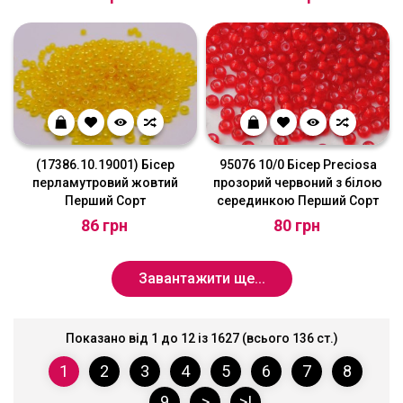
(17386.10.19001) Бісер
95076 10/0 Бісер Preciosa
перламутровий жовтий
прозорий червоний з білою
Перший Сорт
серединкою Перший Сорт
86 грн
80 грн
Завантажити ще...
Показано від 1 до 12 із 1627 (всього 136 ст.)
1
2
3
4
5
6
7
8
9
>
>|