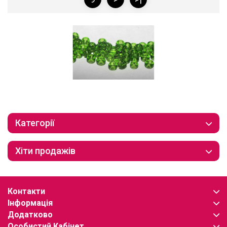
Категорії
Хіти продажів
Контакти
Інформація
Додатково
Особистий Кабінет