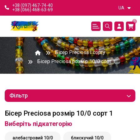
+38 (097) 467-74-40
UA
+38 (066) 468-63-69
0
Бісер Preciosa І сорту
Бісер Preciosa розмір 10/0 сорт 1
Фільтр
Бісер Preciosa розмір 10/0 сорт 1
Виберіть підкатегорію
алебастровий 10/0
блискучий 10/0