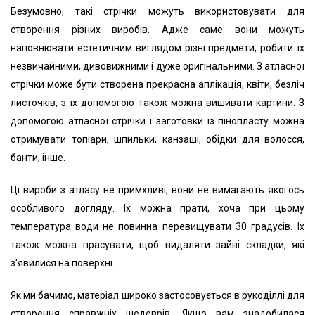
Безумовно, такі стрічки можуть використовувати для
створення різних виробів. Адже саме вони можуть
наповнювати естетичним виглядом різні предмети, робити їх
незвичайними, дивовижними і дуже оригінальними. З атласної
стрічки може бути створена прекрасна аплікація, квіти, безліч
листочків, з їх допомогою також можна вишивати картини. З
допомогою атласної стрічки і заготовки із пінопласту можна
отримувати топіари, шпильки, канзаші, обідки для волосся,
банти, інше.
Ці вироби з атласу не примхливі, вони не вимагають якогось
особливого догляду. Їх можна прати, хоча при цьому
температура води не повинна перевищувати 30 градусів. Їх
також можна прасувати, щоб видаляти зайві складки, які
з'явилися на поверхні.
Як ми бачимо, матеріал широко застосовується в рукоділлі для
створення справжніх шедеврів. Якщо вам знадобилася