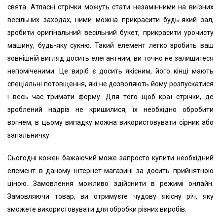
свята. Атласні стрічки можуть стати незамінними на виїзних
весільних заходах, ними можна прикрасити будь-який зал,
зробити оригінальний весільний букет, прикрасити урочисту
машину, будь-яку сукню. Такий елемент легко зробить ваш
зовнішній вигляд досить елегантним, ви точно не залишитеся
непоміченими. Це виріб є досить якісним, його кінці мають
спеціальні потовщення, які не дозволяють йому розпускатися
і весь час тримати форму. Для того щоб краї стрічки, де
зроблений надріз не кришилися, їх необхідно обробити
вогнем, в цьому випадку можна використовувати сірник або
запальничку.
Сьогодні кожен бажаючий може запросто купити необхідний
елемент в даному інтернет-магазині за досить прийнятною
ціною. Замовлення можливо здійснити в режимі онлайн.
Замовляючи товар, ви отримуєте чудову якісну річ, яку
зможете використовувати для обробки різних виробів.