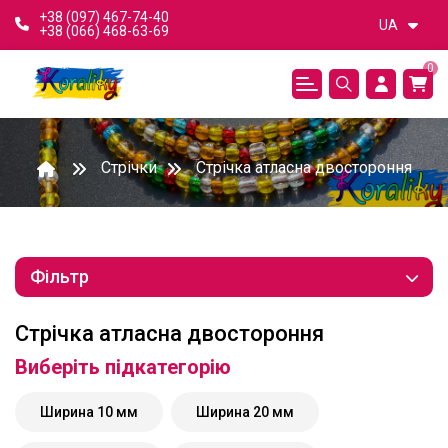
+38 (097) 467-74-40
UA
+38 (066) 468-63-69
0
Стрічки
Стрічка атласна двостороння
Фільтр
Стрічка атласна двостороння
Виберіть підкатегорію
Ширина 10 мм
Ширина 20 мм