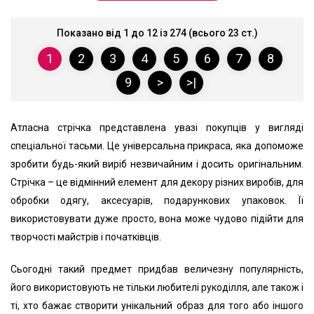
Показано від 1 до 12 із 274 (всього 23 ст.)
1
2
3
4
5
6
7
8
9
>
>|
Атласна стрічка представлена увазі покупців у вигляді
спеціальної тасьми. Це універсальна прикраса, яка допоможе
зробити будь-який виріб незвичайним і досить оригінальним.
Стрічка – це відмінний елемент для декору різних виробів, для
обробки одягу, аксесуарів, подарункових упаковок. Її
використовувати дуже просто, вона може чудово підійти для
творчості майстрів і початківців.
Сьогодні такий предмет придбав величезну популярність,
його використовують не тільки любителі рукоділля, але також і
ті, хто бажає створити унікальний образ для того або іншого