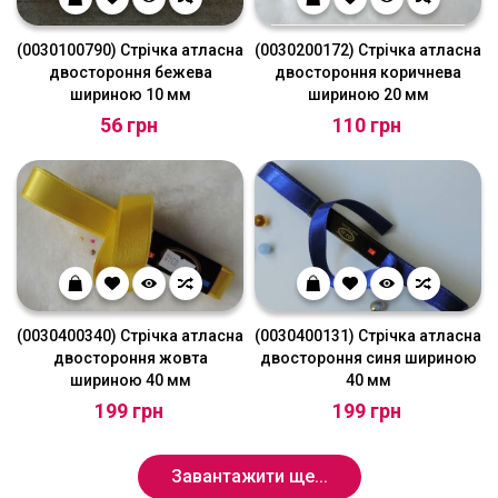
(0030100790) Стрічка атласна
(0030200172) Стрічка атласна
двостороння бежева
двостороння коричнева
шириною 10 мм
шириною 20 мм
56 грн
110 грн
(0030400340) Стрічка атласна
(0030400131) Стрічка атласна
двостороння жовта
двостороння синя шириною
шириною 40 мм
40 мм
199 грн
199 грн
Завантажити ще...