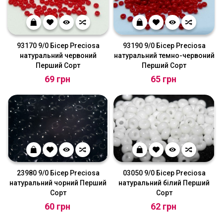
93170 9/0 Бісер Preciosa
93190 9/0 Бісер Preciosa
натуральний червоний
натуральний темно-червоний
Перший Сорт
Перший Сорт
69 грн
65 грн
23980 9/0 Бісер Preciosa
03050 9/0 Бісер Preciosa
натуральний чорний Перший
натуральний білий Перший
Сорт
Сорт
60 грн
62 грн