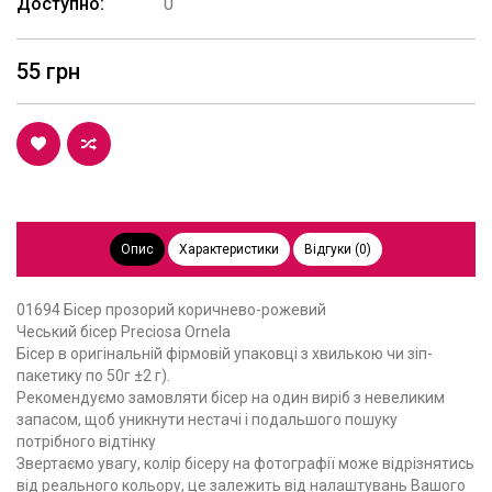
Доступно:
0
55 грн
Опис
Характеристики
Відгуки (0)
01694 Бісер прозорий коричнево-рожевий
Чеський бісер Preciosa Ornela
Бісер в оригінальній фірмовій упаковці з хвилькою чи зіп-
пакетику по 50г ±2 г).
Рекомендуємо замовляти бісер на один виріб з невеликим
запасом, щоб уникнути нестачі і подальшого пошуку
потрібного відтінку
Звертаємо увагу, колір бісеру на фотографії може відрізнятись
від реального кольору, це залежить від налаштувань Вашого