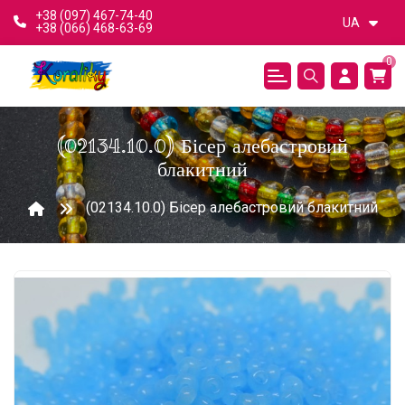
+38 (097) 467-74-40
UA
+38 (066) 468-63-69
0
(02134.10.0) Бісер алебастровий
блакитний
(02134.10.0) Бісер алебастровий блакитний