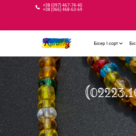
+38 (097) 467-74-40
+38 (066) 468-63-69
Бісер I сорт
Біс
(02223.1