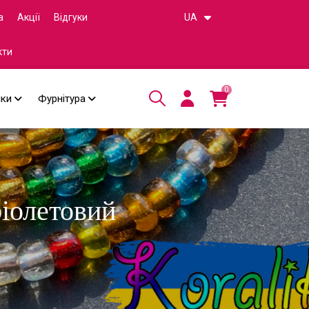
а
Акції
Відгуки
UA
кти
0
чки
Фурнітура
іолетовий