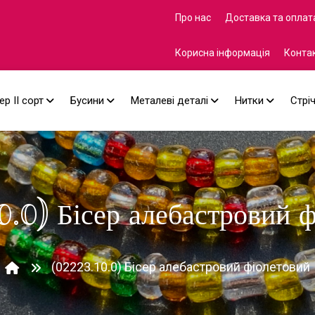
Про нас
Доставка та оплат
Корисна інформація
Конта
ер II сорт
Бусини
Металеві деталі
Нитки
Стрі
0.0) Бісер алебастровий ф
(02223.10.0) Бісер алебастровий фіолетовий