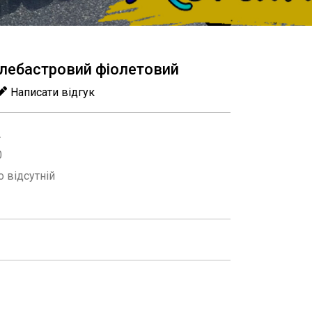
 алебастровий фіолетовий
Написати відгук
A
0
 відсутній