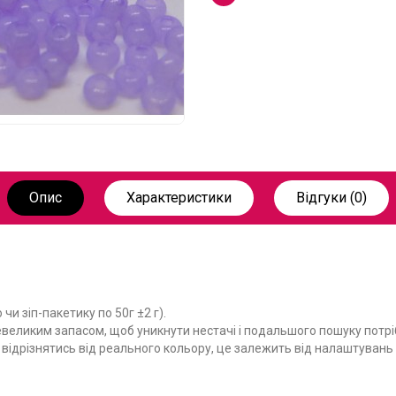
Опис
Характеристики
Відгуки (0)
чи зіп-пакетику по 50г ±2 г).
великим запасом, щоб уникнути нестачі і подальшого пошуку потріб
е відрізнятись від реального кольору, це залежить від налаштуван