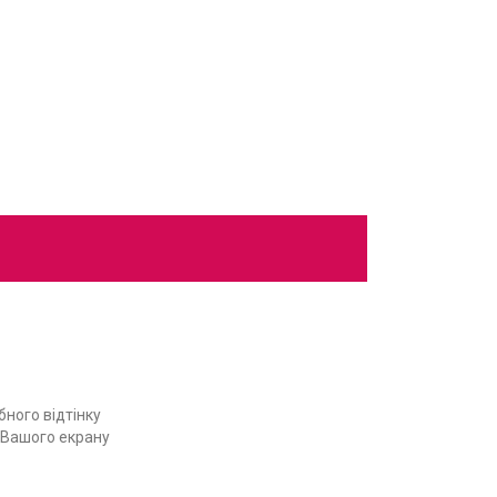
ного відтінку
ь Вашого екрану