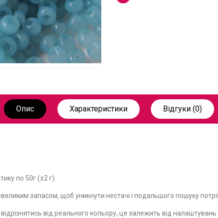
Опис
Характеристики
Відгуки (0)
ику по 50г (±2 г).
великим запасом, щоб уникнути нестачі і подальшого пошуку потріб
е відрізнятись від реального кольору, це залежить від налаштуван