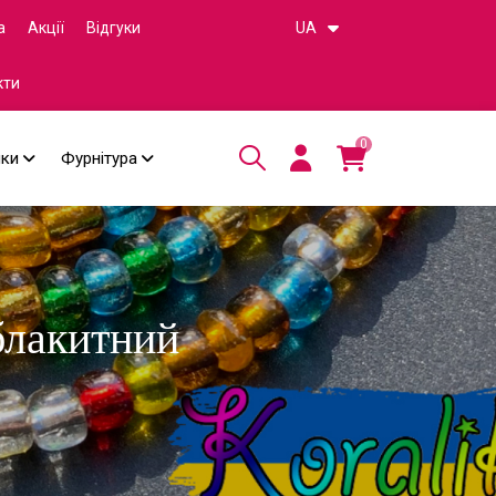
а
Акції
Відгуки
UA
кти
0
чки
Фурнітура
блакитний