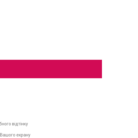
ного відтінку
ь Вашого екрану