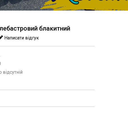
 алебастровий блакитний
Написати відгук
A
0
 відсутній