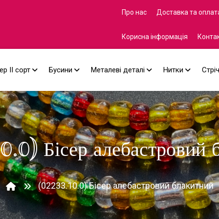
Про нас
Доставка та оплат
Корисна інформація
Конта
ер II сорт
Бусини
Металеві деталі
Нитки
Стрі
0.0) Бісер алебастровий 
(02233.10.0) Бісер алебастровий блакитний