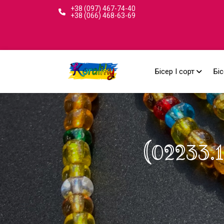
+38 (097) 467-74-40
+38 (066) 468-63-69
Бісер I сорт
Біс
(02233.1