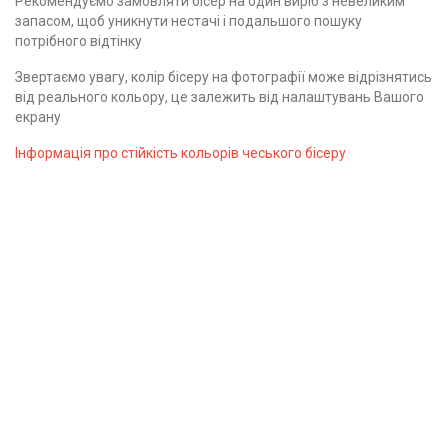
Рекомендуємо замовляти бісер на один виріб з невеликим
запасом, щоб уникнути нестачі і подальшого пошуку
потрібного відтінку
Звертаємо увагу, колір бісеру на фотографії може відрізнятись
від реального кольору, це залежить від налаштувань Вашого
екрану
Інформація про стійкість кольорів чеського бісеру