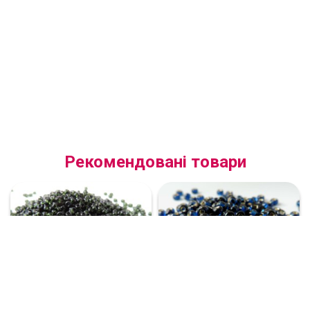
Рекомендовані товари
(50290.10.0) Бісер прозорий
(67100.10.1) Бісер блискучий
темно-зелений
темно-синій з квадратною