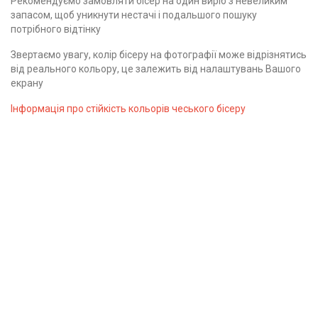
Рекомендуємо замовляти бісер на один виріб з невеликим
запасом, щоб уникнути нестачі і подальшого пошуку
потрібного відтінку
Звертаємо увагу, колір бісеру на фотографії може відрізнятись
від реального кольору, це залежить від налаштувань Вашого
екрану
Інформація про стійкість кольорів чеського бісеру