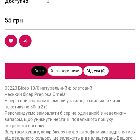
Доступно:
0
55 грн
Опис
Характеристики
Відгуки (0)
03223 Бісер 10/0 натуральний фіолетовий
Чеський бісер Preciosa Ornela
Бісер в оригінальній фірмовій упаковці з хвилькою чи зіп-
пакетику по 50г ±2 г).
Рекомендуємо замовляти бісер на один виріб з невеликим
запасом, щоб уникнути нестачі і подальшого пошуку
потрібного відтінку
Звертаємо увагу, колір бісеру на фотографії може відрізнятись
від реального кольору, це залежить від налаштувань Вашого