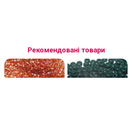
Рекомендовані товари
(11027.10.0) Бісер прозорий
(53270.10.0) Бісер 10/0
жовтий з рожевою
натуральний темно-зелений
серединкою
55 грн
59 грн