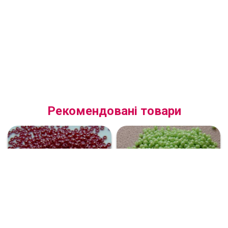
Рекомендовані товари
(98210.10.0) Бісер
(54410.10.0) Бісер
глазурований червоний
науральний веселковий
салатовий