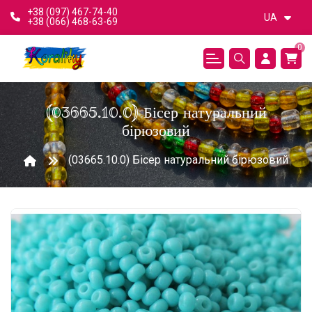
+38 (097) 467-74-40
UA
+38 (066) 468-63-69
0
(03665.10.0) Бісер натуральний
бірюзовий
(03665.10.0) Бісер натуральний бірюзовий