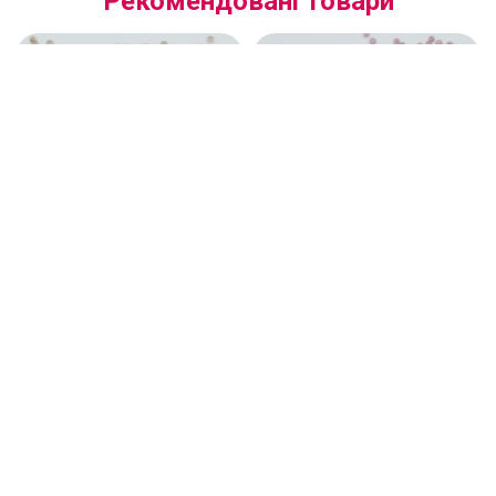
Рекомендовані товари
(78612.10.19001) Бісер
(17598.10.19001) Бісер
блискучий коричневий
перламутровий темно-
Перший Сорт
рожевий Перший Сорт
90 грн
87 грн
Контакти
Інформація
Додатково
Особистий Кабінет
Підписуйтесь