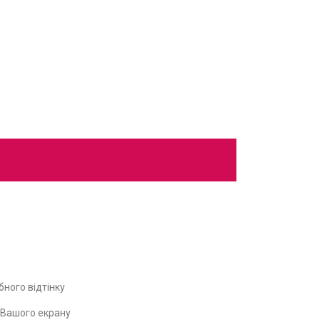
ного відтінку
ь Вашого екрану