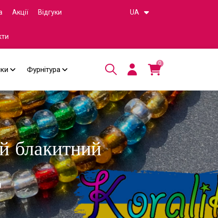
а
Акції
Відгуки
UA
кти
0
чки
Фурнітура
й блакитний
й