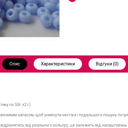
Опис
Характеристики
Відгуки (0)
ику по 50г ±2 г).
великим запасом, щоб уникнути нестачі і подальшого пошуку потріб
е відрізнятись від реального кольору, це залежить від налаштуван