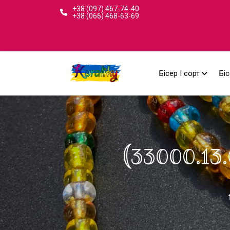
+38 (097) 467-74-40
+38 (066) 468-63-69
Бісер I сорт
Біс
(33000.13.