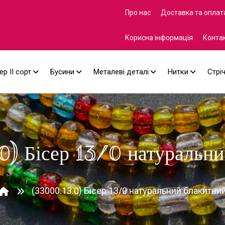
Про нас
Доставка та оплат
Корисна інформація
Конта
ер II сорт
Бусини
Металеві деталі
Нитки
Стрі
0) Бісер 13/0 натуральни
(33000.13.0) Бісер 13/0 натуральний блакитни