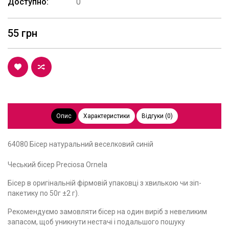
Доступно:
0
55 грн
Опис
Характеристики
Відгуки (0)
64080 Бісер натуральний веселковий синій
Чеський бісер Preciosa Ornela
Бісер в оригінальній фірмовій упаковці з хвилькою чи зіп-
пакетику по 50г ±2 г).
Рекомендуємо замовляти бісер на один виріб з невеликим
запасом, щоб уникнути нестачі і подальшого пошуку