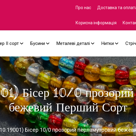
Про нас
Доставка та оплат
Корисна інформація
Конта
ер II сорт
Бусини
Металеві деталі
Нитки
Стрі
01) Бісер 10/0 прозорий
бежевий Перший Сорт
.10.19001) Бісер 10/0 прозорий перламутровий беже