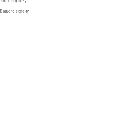
ного відтінку
ь Вашого екрану