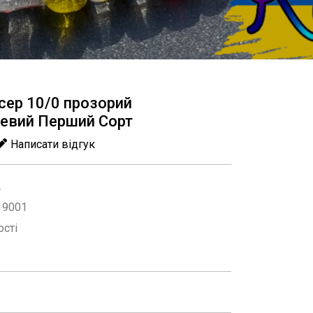
ісер 10/0 прозорий
евий Перший Сорт
Написати відгук
A
19001
ості