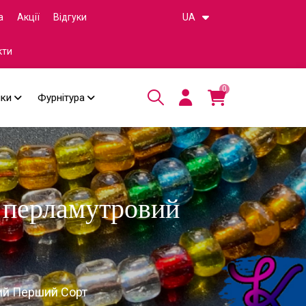
а
Акції
Відгуки
UA
кти
0
чки
Фурнітура
 перламутровий
вий Перший Сорт