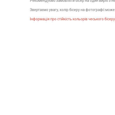
Рекомендуємо замовляти бісер на один виріб з не
Звертаємо увагу, колір бісеру на фотографії мож
Інформація про стійкість кольорів чеського бісеру