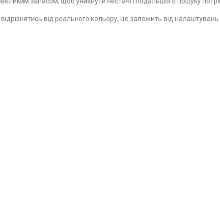
великим запасом, щоб уникнути нестачі і подальшого пошуку потріб
е відрізнятись від реального кольору, це залежить від налаштуван