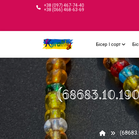
+38 (097) 467-74-40
+38 (066) 468-63-69
Бісер I сорт
Біс
(68683.10.190
(68683