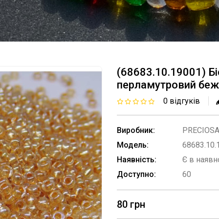
(68683.10.19001) Б
перламутровий беж
0 відгуків
Виробник:
PRECIOS
Модель:
68683.10.
Наявність:
Є в наявн
Доступно:
60
80 грн