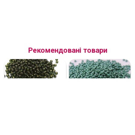
Рекомендовані товари
(57290.10.0) Бісер блискучий
(58240.10.0) Бісер
болотно-зелений
глазурований зелений
60 грн
58 грн