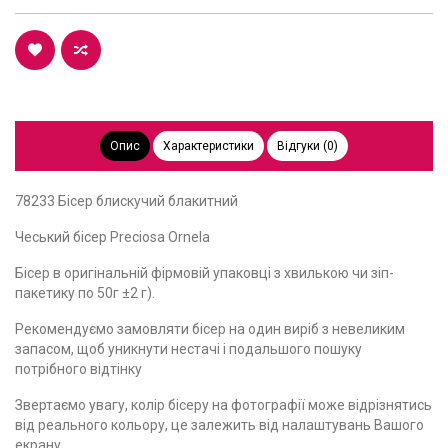
Опис
Характеристики
Відгуки (0)
78233 Бісер блискучий блакитний
Чеський бісер Preciosa Ornela
Бісер в оригінальній фірмовій упаковці з хвилькою чи зіп-
пакетику по 50г ±2 г).
Рекомендуємо замовляти бісер на один виріб з невеликим
запасом, щоб уникнути нестачі і подальшого пошуку
потрібного відтінку
Звертаємо увагу, колір бісеру на фотографії може відрізнятись
від реального кольору, це залежить від налаштувань Вашого
екрану