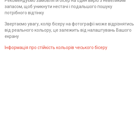
Рекомендуємо замовляти бісер на один виріб з невеликим
запасом, щоб уникнути нестачі і подальшого пошуку
потрібного відтінку
Звертаємо увагу, колір бісеру на фотографії може відрізнятись
від реального кольору, це залежить від налаштувань Вашого
екрану
Інформація про стійкість кольорів чеського бісеру