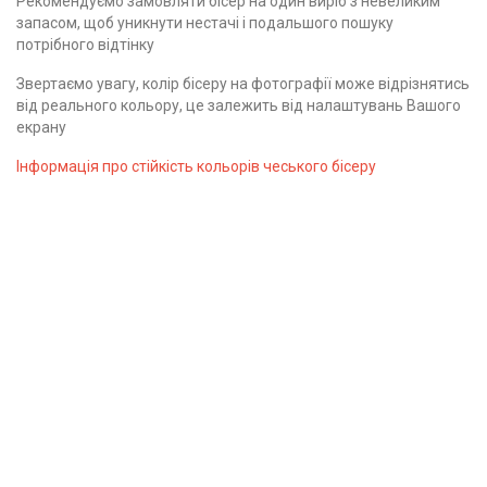
Рекомендуємо замовляти бісер на один виріб з невеликим
запасом, щоб уникнути нестачі і подальшого пошуку
потрібного відтінку
Звертаємо увагу, колір бісеру на фотографії може відрізнятись
від реального кольору, це залежить від налаштувань Вашого
екрану
Інформація про стійкість кольорів чеського бісеру