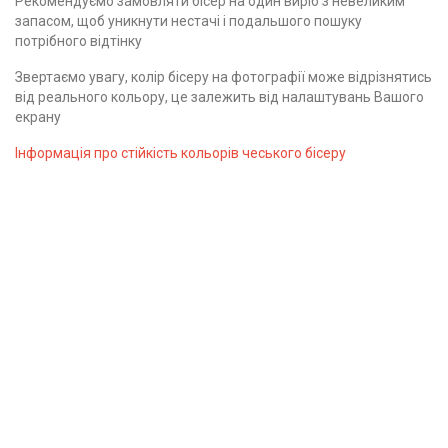
Рекомендуємо замовляти бісер на один виріб з невеликим
запасом, щоб уникнути нестачі і подальшого пошуку
потрібного відтінку
Звертаємо увагу, колір бісеру на фотографії може відрізнятись
від реального кольору, це залежить від налаштувань Вашого
екрану
Інформація про стійкість кольорів чеського бісеру