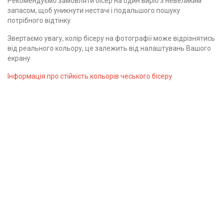
Рекомендуємо замовляти бісер на один виріб з невеликим
запасом, щоб уникнути нестачі і подальшого пошуку
потрібного відтінку
Звертаємо увагу, колір бісеру на фотографії може відрізнятись
від реального кольору, це залежить від налаштувань Вашого
екрану
Інформація про стійкість кольорів чеського бісеру