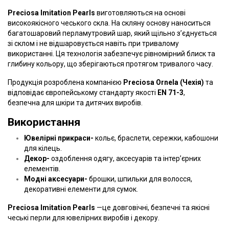
Preciosa Imitation Pearls
виготовляються на основі
високоякісного чеського скла. На скляну основу наноситься
багатошаровий перламутровий шар, який щільно з’єднується
зі склом і не відшаровується навіть при тривалому
використанні. Ця технологія забезпечує рівномірний блиск та
глибину кольору, що зберігаються протягом тривалого часу.
Продукція розроблена компанією
Preciosa Ornela (Чехія)
та
відповідає європейському стандарту якості
EN
71-3
,
безпечна для шкіри та дитячих виробів.
Використання
Ювелірні прикраси-
кольє, браслети, сережки, кабошони
для кілець.
Декор-
оздоблення одягу, аксесуарів та інтер’єрних
елементів.
Модні аксесуари-
брошки, шпильки для волосся,
декоративні елементи для сумок.
Preciosa Imitation Pearls
—це довговічні, безпечні та якісні
чеські перли для ювелірних виробів і декору.