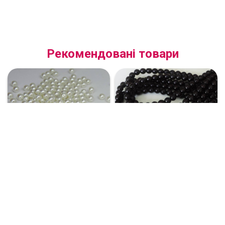
Рекомендовані товари
Перлини Preciosa (Чехія) 4
Перли Preciosa (Чехія) 4 мм
мм 70402, колір молочний, 20
70449, колір чорний,
шт.
упаковка 20 шт
22 грн
24 грн